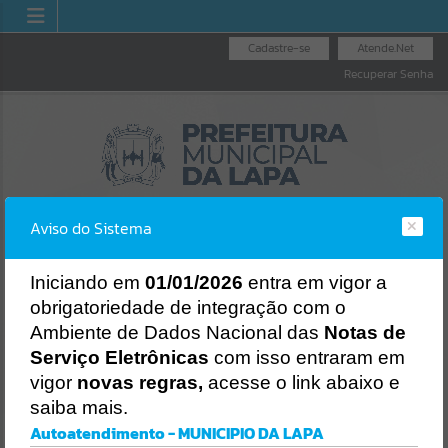
Cadastre-se
Atende.Net
Recuperar Senha
Aviso do Sistema
I
niciando em
01/01/2026
entra em vigor a
obrigatoriedade de integração com o
LICITAÇÕES
NOTA FISCAL
NOTA FISCAL
Ambiente de Dados Nacional das
Notas de
NACIONAL
ELETRÔNICA
Erro
Serviço Eletrônicas
com isso entraram em
SISTEMA
vigor
novas regras,
acesse o link abaixo e
Gerenciamento do Sistema
saiba mais.
CÓDIGO DA MENSAGEM:
EST-000040
Autoatendimento - MUNICIPIO DA LAPA
Ocorreu um erro de script: