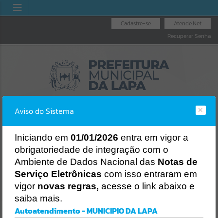
Cadastre-se
Atende.Net
Recuperar Senha
Aviso do Sistema
I
niciando em
01/01/2026
entra em vigor a
obrigatoriedade de integração com o
OUVIDORIA GERAL
LICITAÇÕES
NOTA FISCAL
Ambiente de Dados Nacional das
Notas de
DO MUNICÍPIO
ELETRÔNICA
Erro
Serviço Eletrônicas
com isso entraram em
SISTEMA
vigor
novas regras,
acesse o link abaixo e
Gerenciamento do Sistema
saiba mais.
CÓDIGO DA MENSAGEM:
EST-000040
Autoatendimento - MUNICIPIO DA LAPA
Ocorreu um erro de script: