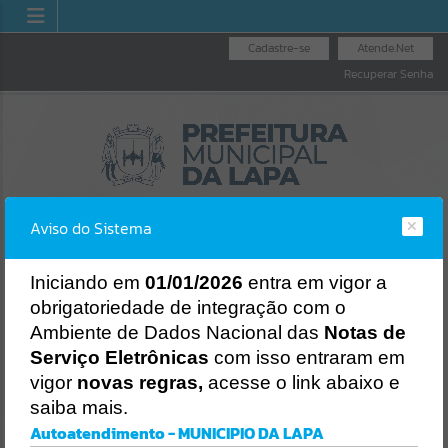
Cadastre-se
Atende.Net
Recuperar Senha
Aviso do Sistema
I
niciando em
01/01/2026
entra em vigor a
obrigatoriedade de integração com o
OUVIDORIA GERAL
NOTA FISCAL
LICITAÇÕES
Ambiente de Dados Nacional das
Notas de
DO MUNICÍPIO
ELETRÔNICA
Erro
Serviço Eletrônicas
com isso entraram em
SISTEMA
vigor
novas regras,
acesse o link abaixo e
Gerenciamento do Sistema
saiba mais.
CÓDIGO DA MENSAGEM:
EST-000040
Autoatendimento - MUNICIPIO DA LAPA
Ocorreu um erro de script: