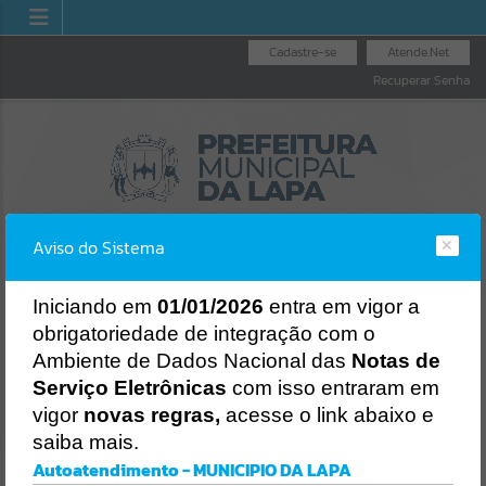
Cadastre-se
Atende.Net
Recuperar Senha
Aviso do Sistema
I
niciando em
01/01/2026
entra em vigor a
obrigatoriedade de integração com o
OUVIDORIA GERAL
NOTA FISCAL
LICITAÇÕES
Ambiente de Dados Nacional das
Notas de
DO MUNICÍPIO
ELETRÔNICA
Erro
Serviço Eletrônicas
com isso entraram em
SISTEMA
vigor
novas regras,
acesse o link abaixo e
Gerenciamento do Sistema
saiba mais.
CÓDIGO DA MENSAGEM:
EST-000040
Autoatendimento - MUNICIPIO DA LAPA
Ocorreu um erro de script: