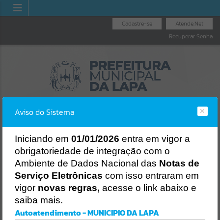
Cadastre-se
Atende.Net
Recuperar Senha
Aviso do Sistema
I
niciando em
01/01/2026
entra em vigor a
obrigatoriedade de integração com o
GERAL
LICITAÇÕES
NOTA FISCAL
NOTA FISCAL
Ambiente de Dados Nacional das
Notas de
PIO
NACIONAL
ELETRÔNICA
Erro
Serviço Eletrônicas
com isso entraram em
SISTEMA
vigor
novas regras,
acesse o link abaixo e
Gerenciamento do Sistema
saiba mais.
CÓDIGO DA MENSAGEM:
EST-000040
Autoatendimento - MUNICIPIO DA LAPA
Ocorreu um erro de script: