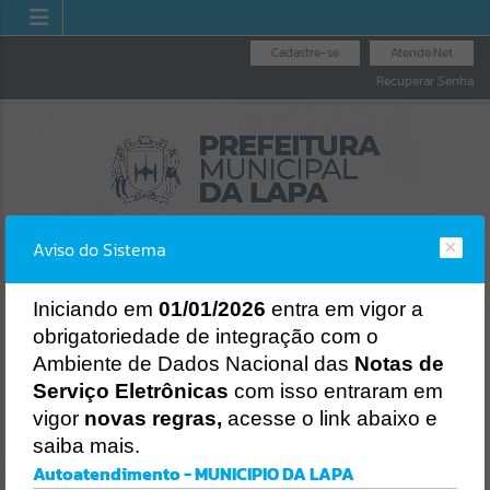
Cadastre-se
Atende.Net
Recuperar Senha
Aviso do Sistema
I
niciando em
01/01/2026
entra em vigor a
obrigatoriedade de integração com o
OUVIDORIA GERAL
NOTA FISCAL
LICITAÇÕES
Ambiente de Dados Nacional das
Notas de
DO MUNICÍPIO
ELETRÔNICA
Erro
Serviço Eletrônicas
com isso entraram em
SISTEMA
vigor
novas regras,
acesse o link abaixo e
Gerenciamento do Sistema
saiba mais.
CÓDIGO DA MENSAGEM:
EST-000040
Autoatendimento - MUNICIPIO DA LAPA
Ocorreu um erro de script: