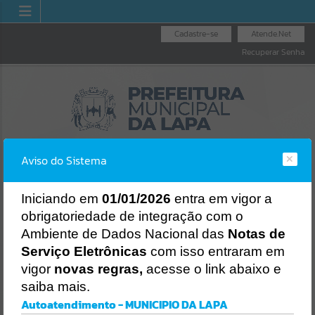
Cadastre-se
Atende.Net
Recuperar Senha
Aviso do Sistema
I
niciando em
01/01/2026
entra em vigor a
obrigatoriedade de integração com o
OUVIDORIA GERAL
NOTA FISCAL
LICITAÇÕES
Ambiente de Dados Nacional das
Notas de
DO MUNICÍPIO
ELETRÔNICA
Erro
Serviço Eletrônicas
com isso entraram em
SISTEMA
vigor
novas regras,
acesse o link abaixo e
Gerenciamento do Sistema
saiba mais.
CÓDIGO DA MENSAGEM:
EST-000040
Autoatendimento - MUNICIPIO DA LAPA
Ocorreu um erro de script: