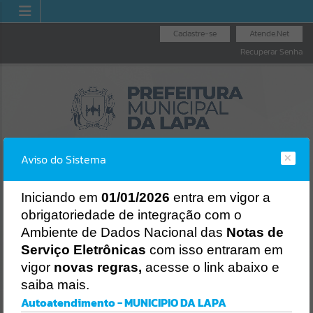
Cadastre-se
Atende.Net
Recuperar Senha
Aviso do Sistema
I
niciando em
01/01/2026
entra em vigor a
obrigatoriedade de integração com o
OUVIDORIA GERAL
N
LICITAÇÕES
NOTA FISCAL
Ambiente de Dados Nacional das
Notas de
DO MUNICÍPIO
ELETRÔNICA
Erro
Serviço Eletrônicas
com isso entraram em
SISTEMA
vigor
novas regras,
acesse o link abaixo e
Gerenciamento do Sistema
saiba mais.
CÓDIGO DA MENSAGEM:
EST-000040
Autoatendimento - MUNICIPIO DA LAPA
Ocorreu um erro de script: