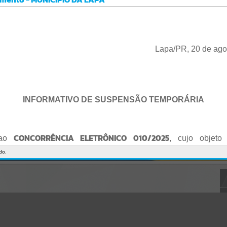
Gerenciamento do Sistema
CÓDIGO DA MENSAGEM:
EST-000040
Ocorreu um erro de script:
Uncaught SyntaxError: Unexpected token '('
https://lapa.atende.net/cidadao/pagina/static/bundle/wpo_index_2_
Lapa/PR, 20 de ago
base_l2_portal_editores_sync_872e5e97552bb8a2c7876705a257742
0.js?v=5c6c9a2c:47
Verificar Mais Detalhes
OK
INFORMATIVO DE SUSPENSÃO TEMPORÁRIA
CONCORRÊNCIA ELETRÔNICO 010/2025
 ao
, cujo objeto 
de empresa para Reforma e Adequação de Quadra de Esport
do.
Praça do Quebra-Potes
, informo:
o fica suspenso temporariamente
, tendo em vista que serã
o Edital.
te serão publicados o Edital retificado e a nova data da sessão