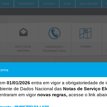
CIDADE
CORONAVÍRUS
LICITAÇÕES
SAÚDE
SOCIAL/MULHER
A FISCAL
ENDEREÇOS E
PORTAL DA
TURISMO
CIONAL
TELEFONES ÚTEIS
TRANSPARÊNCIA
stema
ACESSO À INFORMAÇÃO
A
A
-
A
+
ACESSO À INFORMAÇÃO
 em
01/01/2026
entra em vigor a obrigatoriedade de 
biente de Dados Nacional das
Notas de Serviço El
Por favor, aguarde...
entraram em vigor
novas regras,
acesse o link abai
Erro
SISTEMA
mento - MUNICIPIO DA LAPA