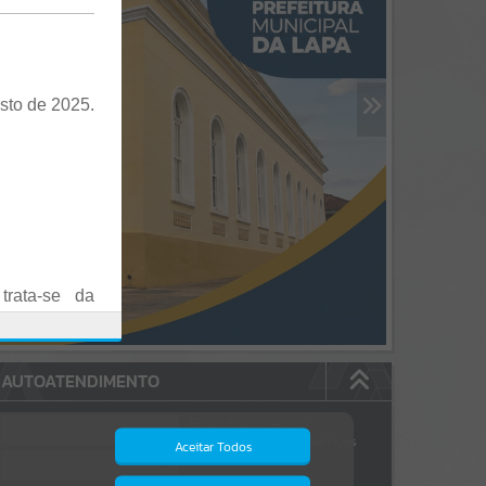
sto de 2025.
trata-se da
es em Praça
AUTOATENDIMENTO
o realizadas
Estão disponíveis no
autoatendimento
84
serviços
Aceitar Todos
dos quais...
.