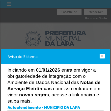
Cadastre-se
Atende.Net
Recuperar Senha
Aviso do Sistema
I
niciando em
01/01/2026
entra em vigor a
obrigatoriedade de integração com o
UVIDORIA GERAL
NOTA
LICITAÇÕES
NOTA FISCAL
Ambiente de Dados Nacional das
Notas de
DO MUNICÍPIO
NA
ELETRÔNICA
Erro
Serviço Eletrônicas
com isso entraram em
SISTEMA
vigor
novas regras,
acesse o link abaixo e
Gerenciamento do Sistema
saiba mais.
CÓDIGO DA MENSAGEM:
EST-000040
Autoatendimento - MUNICIPIO DA LAPA
Ocorreu um erro de script: