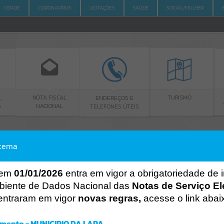
CIDADE
CORONAVÍRUS
LICITAÇÕES
SAÚDE
SOCIAL/MULHER
NOTA FISCAL
PORTAL DA
ENDEREÇOS E
TURISMO
NACIONAL
TRANSPARÊN
TELEFONES ÚTEIS
stema
ACESSO À INFORMAÇÃO
A
A
-
A
+
ACESSO À INFORMAÇÃO
 em
01/01/2026
entra em vigor a obrigatoriedade de 
biente de Dados Nacional das
Notas de Serviço El
Por favor, aguarde...
entraram em vigor
novas regras,
acesse o link abai
Erro
SISTEMA
mento - MUNICIPIO DA LAPA