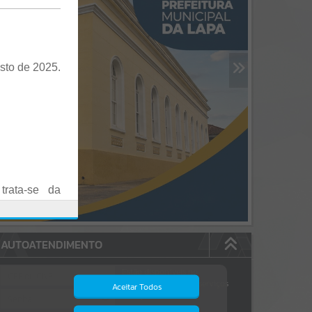
sto de 2025.
trata-se da
es em Praça
AUTOATENDIMENTO
o realizadas
Estão disponíveis no
autoatendimento
84
serviços
Aceitar Todos
dos quais...
.