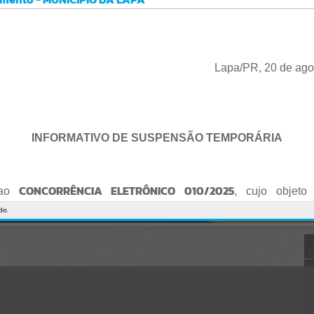
Gerenciamento do Sistema
CÓDIGO DA MENSAGEM:
EST-000040
Ocorreu um erro de script:
Uncaught SyntaxError: Unexpected token '('
https://lapa.atende.net/cidadao/pagina/static/bundle/wpo_index_2_
Lapa/PR, 20 de ago
base_l2_portal_editores_sync_872e5e97552bb8a2c7876705a257742
0.js?v=5c6c9a2c:47
Verificar Mais Detalhes
OK
INFORMATIVO DE SUSPENSÃO TEMPORÁRIA
CONCORRÊNCIA ELETRÔNICO 010/2025
 ao
, cujo objeto 
de empresa para Reforma e Adequação de Quadra de Esport
do.
Praça do Quebra-Potes
, informo:
o fica suspenso temporariamente
, tendo em vista que serã
o Edital.
te serão publicados o Edital retificado e a nova data da sessão