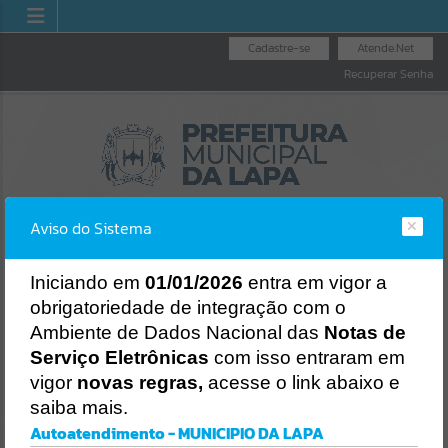
Cadastre-se
Atende.Net
Recuperar Senha
Aviso do Sistema
I
niciando em
01/01/2026
entra em vigor a
obrigatoriedade de integração com o
LICITAÇÕES
NOTA FISCAL
NOTA FISCAL
Ambiente de Dados Nacional das
Notas de
NACIONAL
ELETRÔNICA
Erro
Serviço Eletrônicas
com isso entraram em
SISTEMA
vigor
novas regras,
acesse o link abaixo e
Gerenciamento do Sistema
saiba mais.
CÓDIGO DA MENSAGEM:
EST-000040
Autoatendimento - MUNICIPIO DA LAPA
Ocorreu um erro de script: