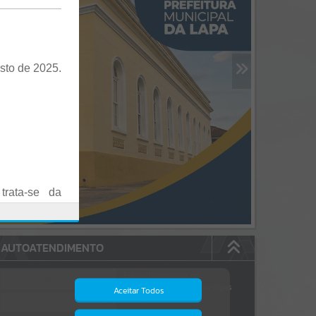
sto de 2025.
trata-se da
es em Praça
AUTOATENDIMENTO
o realizadas
Estão disponíveis no
autoatendimento
84
serviços
Aceitar Todos
dos quais...
.