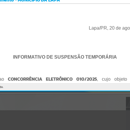
Gerenciamento do Sistema
CÓDIGO DA MENSAGEM:
EST-000040
Ocorreu um erro de script:
Uncaught SyntaxError: Unexpected token '('
https://lapa.atende.net/cidadao/pagina/static/bundle/wpo_index_2_
Lapa/PR, 20 de ago
base_l2_portal_editores_sync_872e5e97552bb8a2c7876705a257742
0.js?v=5c6c9a2c:47
Verificar Mais Detalhes
OK
INFORMATIVO DE SUSPENSÃO TEMPORÁRIA
CONCORRÊNCIA ELETRÔNICO 010/2025
 ao
, cujo objeto 
de empresa para Reforma e Adequação de Quadra de Esport
do.
Praça do Quebra-Potes
, informo:
o fica suspenso temporariamente
, tendo em vista que serã
o Edital.
te serão publicados o Edital retificado e a nova data da sessão