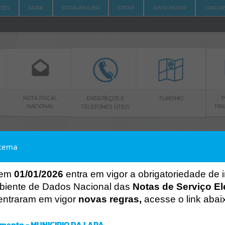
ÇÕES
SAÚDE
SOCIAL/MULHER
EDITAIS
JUNTA MILITAR
CONCUR
SCAL
ENDEREÇOS E
PORTAL DA
TURISMO
NAL
TELEFONES ÚTEIS
TRANSPARÊNCIA
stema
ACESSO À INFORMAÇÃO
A
A
-
A
+
ACESSO À INFORMAÇÃO
 em
01/01/2026
entra em vigor a obrigatoriedade de 
biente de Dados Nacional das
Notas de Serviço El
Por favor, aguarde...
entraram em vigor
novas regras,
acesse o link abai
Erro
SISTEMA
mento - MUNICIPIO DA LAPA