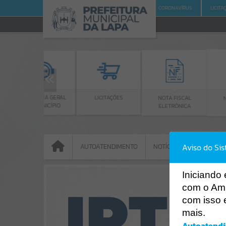
PREFEITURA
CIDADE
CORONAVÍRUS
LICITA
VIDORIA GERAL
LICITAÇÕES
NOTA FISCAL
NOTA FISC
DO MUNICÍPIO
ELETRÔNICA
NACIONA
Aviso do Si
AUTOATENDIMENTO
NOTÍCIAS
AGENDAS
AUTOATENDIMENTO
NOTÍCIAS
AGENDAS
Portais
I
niciando
com o Am
com isso 
mais.
NOTÍCIAS
SERVIÇOS
PÁGINAS
Autoatendi