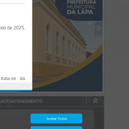
sto de 2025.
trata-se da
es em Praça
AUTOATENDIMENTO
o realizadas
Estão disponíveis no
autoatendimento
84
serviços
Aceitar Todos
dos quais...
.