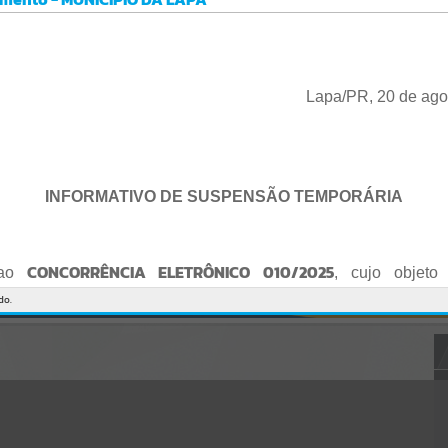
Gerenciamento do Sistema
CÓDIGO DA MENSAGEM:
EST-000040
Ocorreu um erro de script:
Uncaught SyntaxError: Unexpected token '('
https://lapa.atende.net/cidadao/pagina/static/bundle/wpo_index_2_
Lapa/PR, 20 de ago
base_l2_portal_editores_sync_872e5e97552bb8a2c7876705a257742
0.js?v=5c6c9a2c:47
Verificar Mais Detalhes
OK
INFORMATIVO DE SUSPENSÃO TEMPORÁRIA
CONCORRÊNCIA ELETRÔNICO 010/2025
 ao
, cujo objeto 
de empresa para Reforma e Adequação de Quadra de Esport
do.
Praça do Quebra-Potes
, informo:
o fica suspenso temporariamente
, tendo em vista que serã
o Edital.
te serão publicados o Edital retificado e a nova data da sessão