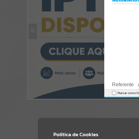
Por favor, aguarde...
Por favor, aguarde...
Por favor, aguarde...
Referente
SUBPORTAIS
EVENTOS
GALERIAS
Contratação
Marcar como li
Pública da 
Este Pregã
alterações n
Política de Cookies
Por favor, aguarde...
Por favor, aguarde...
Por favor, aguarde...
Posteriormen