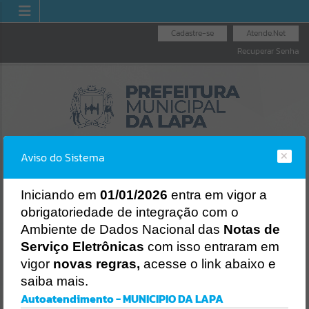
Cadastre-se
Atende.Net
Recuperar Senha
Aviso do Sistema
I
niciando em
01/01/2026
entra em vigor a
obrigatoriedade de integração com o
OUVIDORIA GERAL
NOTA FISCAL
LICITAÇÕES
Ambiente de Dados Nacional das
Notas de
DO MUNICÍPIO
ELETRÔNICA
Erro
Serviço Eletrônicas
com isso entraram em
SISTEMA
vigor
novas regras,
acesse o link abaixo e
Gerenciamento do Sistema
saiba mais.
CÓDIGO DA MENSAGEM:
EST-000040
Autoatendimento - MUNICIPIO DA LAPA
Ocorreu um erro de script: