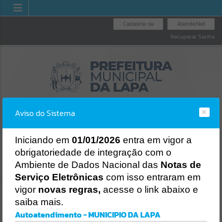
Cadastre-se
Atende.Net
Recuperar Senha
Aviso do Sistema
I
niciando em
01/01/2026
entra em vigor a
obrigatoriedade de integração com o
OUVIDORIA GERAL
NOTA FISCAL
LICITAÇÕES
Ambiente de Dados Nacional das
Notas de
DO MUNICÍPIO
ELETRÔNICA
Erro
Serviço Eletrônicas
com isso entraram em
SISTEMA
vigor
novas regras,
acesse o link abaixo e
Gerenciamento do Sistema
saiba mais.
CÓDIGO DA MENSAGEM:
EST-000040
Autoatendimento - MUNICIPIO DA LAPA
Ocorreu um erro de script: