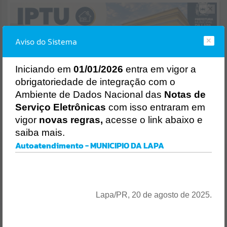
Resultados para
""
Aviso do Sistema
Portais
Por favor, aguarde...
I
niciando em
01/01/2026
entra em vigor a
obrigatoriedade de integração com o
NOTÍCIAS
Ambiente de Dados Nacional das
Notas de
AUTOATENDIMENTO
Por favor, aguarde...
Serviço Eletrônicas
com isso entraram em
vigor
novas regras,
acesse o link abaixo e
saiba mais.
SUBPORTAIS
Autoatendimento - MUNICIPIO DA LAPA
Entrar
Por favor, aguarde...
OU
SERVIÇOS
Cadastre-se
|
Recuperar Senha
Lapa/PR, 20 de agosto de 2025.
ACESSAR SEM LOGIN
Por favor, aguarde...