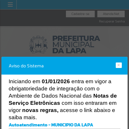
Cadastre-se
Atende.Net
Recuperar Senha
Aviso do Sistema
I
niciando em
01/01/2026
entra em vigor a
obrigatoriedade de integração com o
UVIDORIA GERAL
NOTA
LICITAÇÕES
NOTA FISCAL
Ambiente de Dados Nacional das
Notas de
DO MUNICÍPIO
NA
ELETRÔNICA
Erro
Serviço Eletrônicas
com isso entraram em
SISTEMA
vigor
novas regras,
acesse o link abaixo e
Gerenciamento do Sistema
saiba mais.
CÓDIGO DA MENSAGEM:
EST-000040
Autoatendimento - MUNICIPIO DA LAPA
Ocorreu um erro de script: