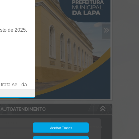
sto de 2025.
trata-se da
es em Praça
AUTOATENDIMENTO
o realizadas
Estão disponíveis no
autoatendimento
84
serviços
Aceitar Todos
dos quais...
.