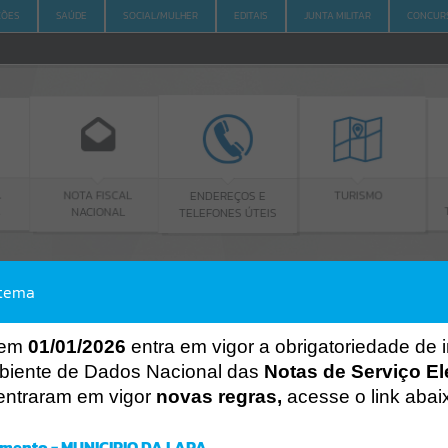
ÇÕES
SAÚDE
SOCIAL/MULHER
EDITAIS
JUNTA MILITAR
CONCUR
FISCAL
ENDEREÇOS E
PORTAL DA
TURISMO
IONAL
TELEFONES ÚTEIS
TRANSPARÊNCIA
stema
ACESSO À INFORMAÇÃO
A
A
-
A
+
ACESSO À INFORMAÇÃO
 em
01/01/2026
entra em vigor a obrigatoriedade de 
biente de Dados Nacional das
Notas de Serviço El
Por favor, aguarde...
entraram em vigor
novas regras,
acesse o link abai
Erro
SISTEMA
mento - MUNICIPIO DA LAPA