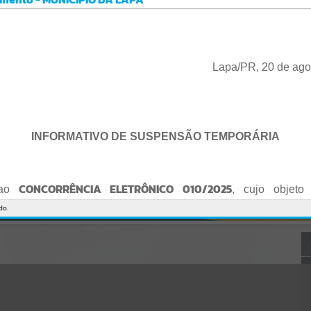
Gerenciamento do Sistema
CÓDIGO DA MENSAGEM:
EST-000040
Ocorreu um erro de script:
Uncaught SyntaxError: Unexpected token '('
https://lapa.atende.net/cidadao/pagina/static/bundle/wpo_index_2_
Lapa/PR, 20 de ago
base_l2_portal_editores_sync_872e5e97552bb8a2c7876705a257742
0.js?v=5c6c9a2c:47
Verificar Mais Detalhes
OK
INFORMATIVO DE SUSPENSÃO TEMPORÁRIA
CONCORRÊNCIA ELETRÔNICO 010/2025
 ao
, cujo objeto 
de empresa para Reforma e Adequação de Quadra de Esport
do.
Praça do Quebra-Potes
, informo:
o fica suspenso temporariamente
, tendo em vista que serã
o Edital.
te serão publicados o Edital retificado e a nova data da sessão