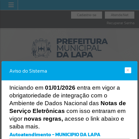
Cadastre-se
Atende.Net
Recuperar Senha
Aviso do Sistema
I
niciando em
01/01/2026
entra em vigor a
obrigatoriedade de integração com o
OUVIDORIA GERAL
NOTA FISCAL
LICITAÇÕES
Ambiente de Dados Nacional das
Notas de
DO MUNICÍPIO
ELETRÔNICA
Erro
Serviço Eletrônicas
com isso entraram em
SISTEMA
vigor
novas regras,
acesse o link abaixo e
Gerenciamento do Sistema
saiba mais.
CÓDIGO DA MENSAGEM:
EST-000040
Autoatendimento - MUNICIPIO DA LAPA
Ocorreu um erro de script: