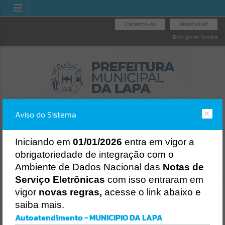
Cadastre-se
Atende.Net
Recuperar Senha
Aviso do Sistema
I
niciando em
01/01/2026
entra em vigor a
obrigatoriedade de integração com o
OUVIDORIA GERAL
NOTA FISCAL
LICITAÇÕES
Ambiente de Dados Nacional das
Notas de
DO MUNICÍPIO
ELETRÔNICA
Erro
Serviço Eletrônicas
com isso entraram em
SISTEMA
vigor
novas regras,
acesse o link abaixo e
Gerenciamento do Sistema
saiba mais.
CÓDIGO DA MENSAGEM:
EST-000040
Autoatendimento - MUNICIPIO DA LAPA
Ocorreu um erro de script: