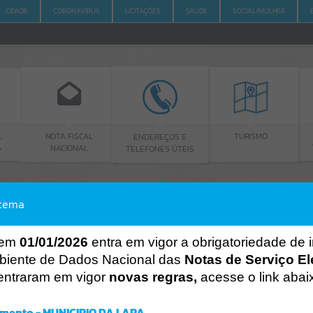
CIDADE
CORONAVÍRUS
LICITAÇÕES
SAÚDE
SOCIAL/MULHER
OTA FISCAL
ENDEREÇOS E
PORTAL DA
TURISMO
NACIONAL
TELEFONES ÚTEIS
TRANSPARÊNC
stema
ACESSO À INFORMAÇÃO
A
A
-
A
+
ACESSO À INFORMAÇÃO
 em
01/01/2026
entra em vigor a obrigatoriedade de 
biente de Dados Nacional das
Notas de Serviço El
Por favor, aguarde...
entraram em vigor
novas regras,
acesse o link abai
Erro
SISTEMA
mento - MUNICIPIO DA LAPA