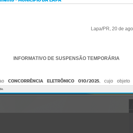
Gerenciamento do Sistema
CÓDIGO DA MENSAGEM:
EST-000040
Ocorreu um erro de script:
Uncaught SyntaxError: Unexpected token '('
https://lapa.atende.net/cidadao/pagina/static/bundle/wpo_index_2_
Lapa/PR, 20 de ago
base_l2_portal_editores_sync_872e5e97552bb8a2c7876705a257742
0.js?v=5c6c9a2c:47
Verificar Mais Detalhes
OK
INFORMATIVO DE SUSPENSÃO TEMPORÁRIA
CONCORRÊNCIA ELETRÔNICO 010/2025
 ao
, cujo objeto 
de empresa para Reforma e Adequação de Quadra de Esport
do.
Praça do Quebra-Potes
, informo:
o fica suspenso temporariamente
, tendo em vista que serã
o Edital.
te serão publicados o Edital retificado e a nova data da sessão