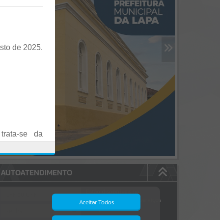
sto de 2025.
trata-se da
es em Praça
AUTOATENDIMENTO
o realizadas
Estão disponíveis no
autoatendimento
84
serviços
Aceitar Todos
dos quais...
.