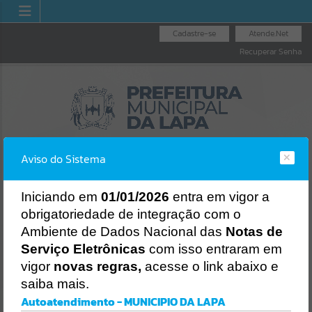
Cadastre-se
Atende.Net
Recuperar Senha
Aviso do Sistema
I
niciando em
01/01/2026
entra em vigor a
obrigatoriedade de integração com o
LICITAÇÕES
NOTA FISCAL
NOTA FISCAL
Ambiente de Dados Nacional das
Notas de
NACIONAL
ELETRÔNICA
Erro
Serviço Eletrônicas
com isso entraram em
SISTEMA
vigor
novas regras,
acesse o link abaixo e
Gerenciamento do Sistema
saiba mais.
CÓDIGO DA MENSAGEM:
EST-000040
Autoatendimento - MUNICIPIO DA LAPA
Ocorreu um erro de script: