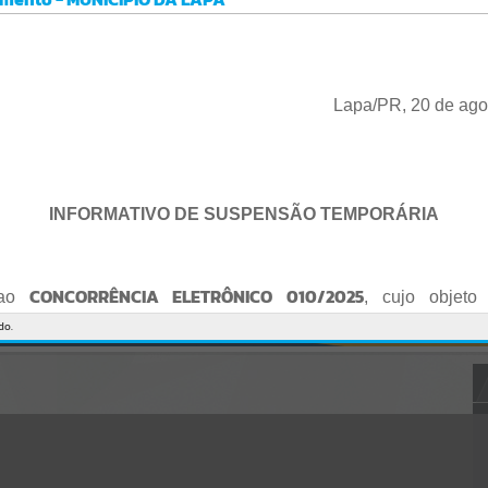
Gerenciamento do Sistema
CÓDIGO DA MENSAGEM:
EST-000040
Ocorreu um erro de script:
Uncaught SyntaxError: Unexpected token '('
https://lapa.atende.net/cidadao/pagina/static/bundle/wpo_index_2_
Lapa/PR, 20 de ago
base_l2_portal_editores_sync_872e5e97552bb8a2c7876705a257742
0.js?v=5c6c9a2c:47
Verificar Mais Detalhes
OK
INFORMATIVO DE SUSPENSÃO TEMPORÁRIA
CONCORRÊNCIA ELETRÔNICO 010/2025
 ao
, cujo objeto 
de empresa para Reforma e Adequação de Quadra de Esport
do.
Praça do Quebra-Potes
, informo:
o fica suspenso temporariamente
, tendo em vista que serã
o Edital.
te serão publicados o Edital retificado e a nova data da sessão