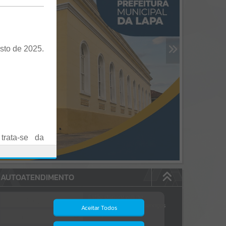
sto de 2025.
trata-se da
es em Praça
AUTOATENDIMENTO
o realizadas
Estão disponíveis no
autoatendimento
84
serviços
Aceitar Todos
dos quais...
.