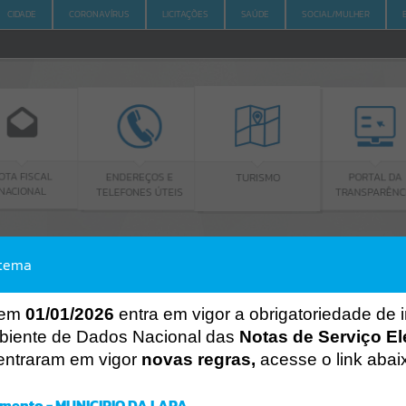
CIDADE
CORONAVÍRUS
LICITAÇÕES
SAÚDE
SOCIAL/MULHER
AL
ENDEREÇOS E
PORTAL DA
TURISMO
L
TELEFONES ÚTEIS
TRANSPARÊNCIA
stema
ACESSO À INFORMAÇÃO
A
A
-
A
+
ACESSO À INFORMAÇÃO
 em
01/01/2026
entra em vigor a obrigatoriedade de 
biente de Dados Nacional das
Notas de Serviço El
Por favor, aguarde...
entraram em vigor
novas regras,
acesse o link abai
Erro
SISTEMA
mento - MUNICIPIO DA LAPA