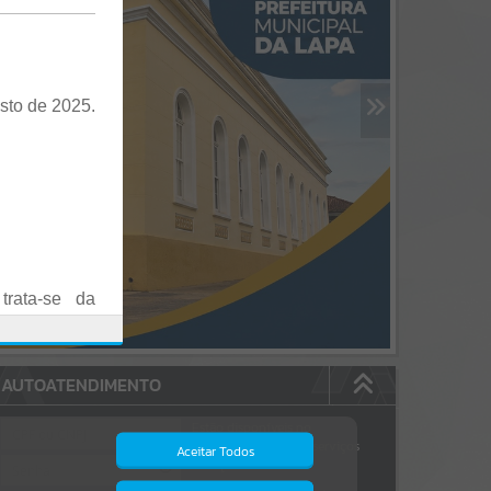
sto de 2025.
trata-se da
es em Praça
AUTOATENDIMENTO
o realizadas
Estão disponíveis no
autoatendimento
84
serviços
Aceitar Todos
dos quais...
.