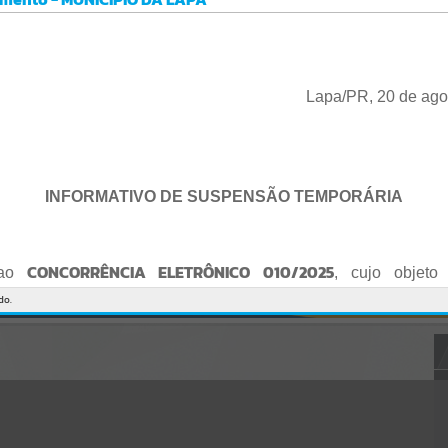
Gerenciamento do Sistema
CÓDIGO DA MENSAGEM:
EST-000040
Ocorreu um erro de script:
Uncaught SyntaxError: Unexpected token '('
https://lapa.atende.net/cidadao/pagina/static/bundle/wpo_index_2_
Lapa/PR, 20 de ago
base_l2_portal_editores_sync_872e5e97552bb8a2c7876705a257742
0.js?v=5c6c9a2c:47
Verificar Mais Detalhes
OK
INFORMATIVO DE SUSPENSÃO TEMPORÁRIA
CONCORRÊNCIA ELETRÔNICO 010/2025
 ao
, cujo objeto 
de empresa para Reforma e Adequação de Quadra de Esport
do.
Praça do Quebra-Potes
, informo:
o fica suspenso temporariamente
, tendo em vista que serã
o Edital.
te serão publicados o Edital retificado e a nova data da sessão