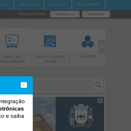
EDITAIS
JUNTA MILITAR
CONCURSOS
TRANSPARÊNCIA
Recuperar Senha
Cadastre-se
Atende.Net
CONSELHOS
LAPAPREVI
SERVIÇOS FEDERAIS
RTAL DA
MUNICIPAIS
ON-LINE
SPARÊNCIA
integração
etrônicas
xo e saiba