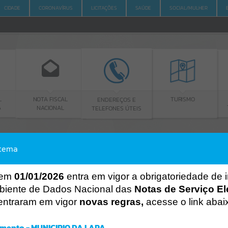
CIDADE
CORONAVÍRUS
LICITAÇÕES
SAÚDE
SOCIAL/MULHER
NOTA FISCAL
PO
ENDEREÇOS E
TURISMO
NACIONAL
TRAN
TELEFONES ÚTEIS
stema
ACESSO À INFORMAÇÃO
A
A
-
A
+
ACESSO À INFORMAÇÃO
 em
01/01/2026
entra em vigor a obrigatoriedade de 
biente de Dados Nacional das
Notas de Serviço El
Por favor, aguarde...
entraram em vigor
novas regras,
acesse o link abai
Erro
SISTEMA
mento - MUNICIPIO DA LAPA