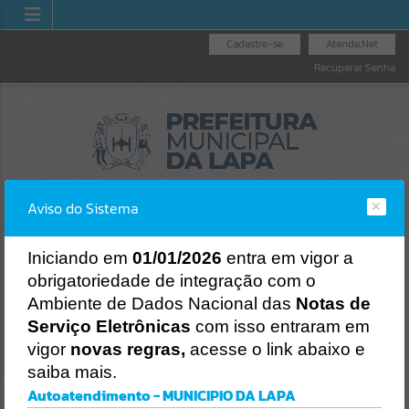
Cadastre-se
Atende.Net
Recuperar Senha
Aviso do Sistema
I
niciando em
01/01/2026
entra em vigor a
obrigatoriedade de integração com o
OUVIDORIA GERAL
NOTA FISCAL
LICITAÇÕES
Ambiente de Dados Nacional das
Notas de
DO MUNICÍPIO
ELETRÔNICA
Erro
Serviço Eletrônicas
com isso entraram em
SISTEMA
vigor
novas regras,
acesse o link abaixo e
Gerenciamento do Sistema
saiba mais.
CÓDIGO DA MENSAGEM:
EST-000040
Autoatendimento - MUNICIPIO DA LAPA
Ocorreu um erro de script: