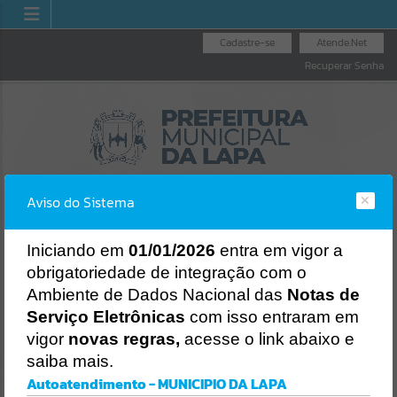
Cadastre-se
Atende.Net
Recuperar Senha
Aviso do Sistema
I
niciando em
01/01/2026
entra em vigor a
obrigatoriedade de integração com o
OUVIDORIA GERAL
NOTA FISCAL
LICITAÇÕES
Ambiente de Dados Nacional das
Notas de
DO MUNICÍPIO
ELETRÔNICA
Erro
Serviço Eletrônicas
com isso entraram em
SISTEMA
vigor
novas regras,
acesse o link abaixo e
Gerenciamento do Sistema
saiba mais.
CÓDIGO DA MENSAGEM:
EST-000040
Autoatendimento - MUNICIPIO DA LAPA
Ocorreu um erro de script: