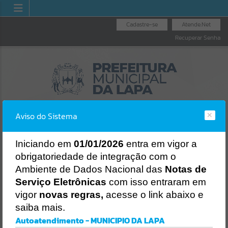
Cadastre-se
Atende.Net
Recuperar Senha
Aviso do Sistema
I
niciando em
01/01/2026
entra em vigor a
obrigatoriedade de integração com o
LICITAÇÕES
NOTA FISCAL
NOTA FISCAL
Ambiente de Dados Nacional das
Notas de
NACIONAL
ELETRÔNICA
Erro
Serviço Eletrônicas
com isso entraram em
SISTEMA
vigor
novas regras,
acesse o link abaixo e
Gerenciamento do Sistema
saiba mais.
CÓDIGO DA MENSAGEM:
EST-000040
Autoatendimento - MUNICIPIO DA LAPA
Ocorreu um erro de script: