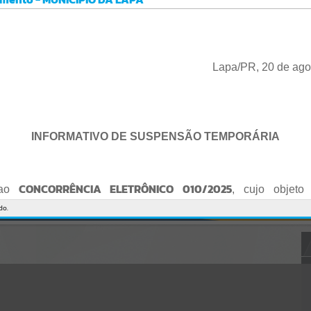
Gerenciamento do Sistema
CÓDIGO DA MENSAGEM:
EST-000040
Ocorreu um erro de script:
Uncaught SyntaxError: Unexpected token '('
https://lapa.atende.net/cidadao/pagina/static/bundle/wpo_index_2_
Lapa/PR, 20 de ago
base_l2_portal_editores_sync_872e5e97552bb8a2c7876705a257742
0.js?v=5c6c9a2c:47
Verificar Mais Detalhes
OK
INFORMATIVO DE SUSPENSÃO TEMPORÁRIA
CONCORRÊNCIA ELETRÔNICO 010/2025
 ao
, cujo objeto 
de empresa para Reforma e Adequação de Quadra de Esport
do.
Praça do Quebra-Potes
, informo:
o fica suspenso temporariamente
, tendo em vista que serã
o Edital.
te serão publicados o Edital retificado e a nova data da sessão