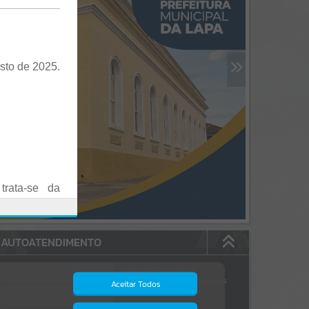
sto de 2025.
trata-se da
es em Praça
AUTOATENDIMENTO
o realizadas
Estão disponíveis no
autoatendimento
84
serviços
Aceitar Todos
dos quais...
.