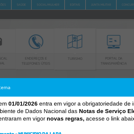
ÇÕES
SAÚDE
SOCIAL/MULHER
EDITAIS
JUNTA MILITAR
CONCUR
L
S
ENDEREÇOS E
PORTAL DA
TURISMO
TELEFONES ÚTEIS
TRANSPARÊNCIA
stema
ACESSO À INFORMAÇÃO
A
A
-
A
+
ACESSO À INFORMAÇÃO
 em
01/01/2026
entra em vigor a obrigatoriedade de 
biente de Dados Nacional das
Notas de Serviço El
Por favor, aguarde...
entraram em vigor
novas regras,
acesse o link abai
Erro
SISTEMA
mento - MUNICIPIO DA LAPA