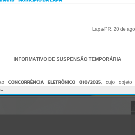
Gerenciamento do Sistema
CÓDIGO DA MENSAGEM:
EST-000040
Ocorreu um erro de script:
Uncaught SyntaxError: Unexpected token '('
https://lapa.atende.net/cidadao/pagina/static/bundle/wpo_index_2_
Lapa/PR, 20 de ago
base_l2_portal_editores_sync_872e5e97552bb8a2c7876705a257742
0.js?v=5c6c9a2c:47
Verificar Mais Detalhes
OK
INFORMATIVO DE SUSPENSÃO TEMPORÁRIA
CONCORRÊNCIA ELETRÔNICO 010/2025
 ao
, cujo objeto 
de empresa para Reforma e Adequação de Quadra de Esport
do.
Praça do Quebra-Potes
, informo:
o fica suspenso temporariamente
, tendo em vista que serã
o Edital.
te serão publicados o Edital retificado e a nova data da sessão