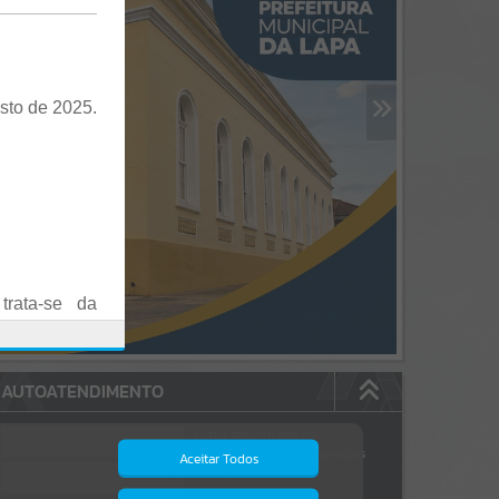
sto de 2025.
trata-se da
es em Praça
AUTOATENDIMENTO
o realizadas
Estão disponíveis no
autoatendimento
84
serviços
Aceitar Todos
dos quais...
.