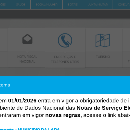
ÇÕES
SAÚDE
SOCIAL/MULHER
EDITAIS
JUNTA MILITAR
CONCUR
FISCAL
ENDEREÇOS E
PORTAL DA
TURISMO
IONAL
TELEFONES ÚTEIS
TRANSPARÊNCIA
stema
ACESSO À INFORMAÇÃO
A
A
-
A
+
ACESSO À INFORMAÇÃO
 em
01/01/2026
entra em vigor a obrigatoriedade de 
biente de Dados Nacional das
Notas de Serviço El
Por favor, aguarde...
entraram em vigor
novas regras,
acesse o link abai
Erro
SISTEMA
mento - MUNICIPIO DA LAPA