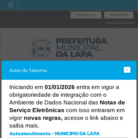
Cadastre-se
Atende.Net
Recuperar Senha
Aviso do Sistema
I
niciando em
01/01/2026
entra em vigor a
obrigatoriedade de integração com o
OUVIDORIA GERAL
NOTA FISCAL
LICITAÇÕES
Ambiente de Dados Nacional das
Notas de
DO MUNICÍPIO
ELETRÔNICA
Erro
Serviço Eletrônicas
com isso entraram em
SISTEMA
vigor
novas regras,
acesse o link abaixo e
Gerenciamento do Sistema
saiba mais.
CÓDIGO DA MENSAGEM:
EST-000040
Autoatendimento - MUNICIPIO DA LAPA
Ocorreu um erro de script: