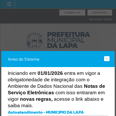
Cadastre-se
Atende.Net
Recuperar Senha
Aviso do Sistema
I
niciando em
01/01/2026
entra em vigor a
obrigatoriedade de integração com o
OUVIDORIA GERAL
NOTA FISCAL
LICITAÇÕES
Ambiente de Dados Nacional das
Notas de
DO MUNICÍPIO
ELETRÔNICA
Erro
Serviço Eletrônicas
com isso entraram em
SISTEMA
vigor
novas regras,
acesse o link abaixo e
Gerenciamento do Sistema
saiba mais.
CÓDIGO DA MENSAGEM:
EST-000040
Autoatendimento - MUNICIPIO DA LAPA
Ocorreu um erro de script: