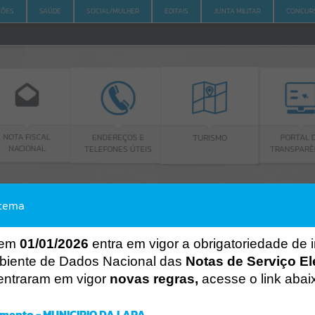
ÇÕES
SAÚDE
SOCIAL/MULHER
EDITAIS
JUNTA MILITAR
CONCUR
AL
ENDEREÇOS E
PORTAL DA
TURISMO
L
TELEFONES ÚTEIS
TRANSPARÊNCIA
stema
ACESSO À INFORMAÇÃO
A
A
-
A
+
ACESSO À INFORMAÇÃO
 em
01/01/2026
entra em vigor a obrigatoriedade de 
biente de Dados Nacional das
Notas de Serviço El
Por favor, aguarde...
entraram em vigor
novas regras,
acesse o link abai
Erro
SISTEMA
mento - MUNICIPIO DA LAPA