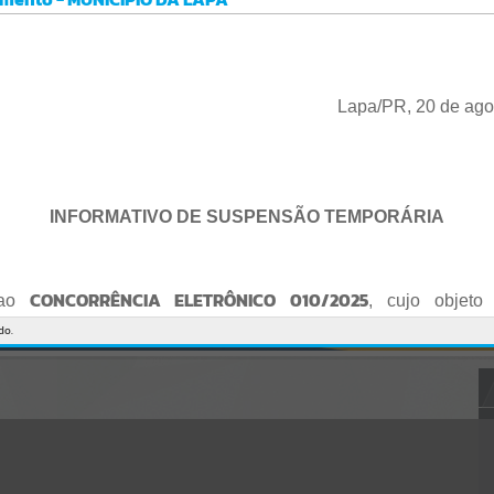
Gerenciamento do Sistema
CÓDIGO DA MENSAGEM:
EST-000040
Ocorreu um erro de script:
Uncaught SyntaxError: Unexpected token '('
https://lapa.atende.net/cidadao/pagina/static/bundle/wpo_index_2_
Lapa/PR, 20 de ago
base_l2_portal_editores_sync_872e5e97552bb8a2c7876705a257742
0.js?v=5c6c9a2c:47
Verificar Mais Detalhes
OK
INFORMATIVO DE SUSPENSÃO TEMPORÁRIA
CONCORRÊNCIA ELETRÔNICO 010/2025
 ao
, cujo objeto 
de empresa para Reforma e Adequação de Quadra de Esport
do.
Praça do Quebra-Potes
, informo:
o fica suspenso temporariamente
, tendo em vista que serã
o Edital.
te serão publicados o Edital retificado e a nova data da sessão