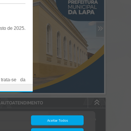
sto de 2025.
trata-se da
es em Praça
AUTOATENDIMENTO
o realizadas
Estão disponíveis no
autoatendimento
84
serviços
Aceitar Todos
dos quais...
.