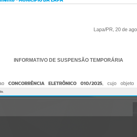
Gerenciamento do Sistema
CÓDIGO DA MENSAGEM:
EST-000040
Ocorreu um erro de script:
Uncaught SyntaxError: Unexpected token '('
https://lapa.atende.net/cidadao/pagina/static/bundle/wpo_index_2_
Lapa/PR, 20 de ago
base_l2_portal_editores_sync_872e5e97552bb8a2c7876705a257742
0.js?v=5c6c9a2c:47
Verificar Mais Detalhes
OK
INFORMATIVO DE SUSPENSÃO TEMPORÁRIA
CONCORRÊNCIA ELETRÔNICO 010/2025
 ao
, cujo objeto 
de empresa para Reforma e Adequação de Quadra de Esport
do.
Praça do Quebra-Potes
, informo:
o fica suspenso temporariamente
, tendo em vista que serã
o Edital.
te serão publicados o Edital retificado e a nova data da sessão