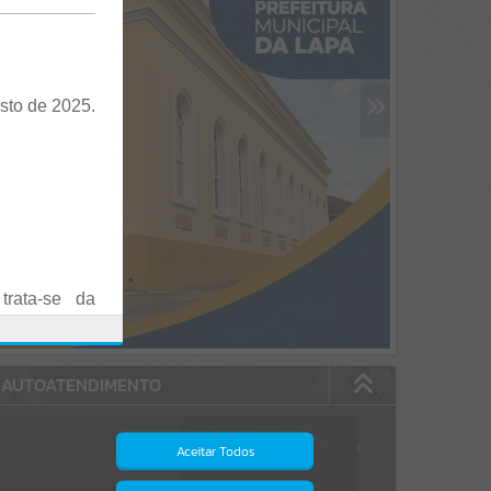
sto de 2025.
trata-se da
es em Praça
AUTOATENDIMENTO
o realizadas
Estão disponíveis no
autoatendimento
84
serviços
Aceitar Todos
dos quais...
.