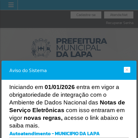
Cadastre-se
Atende.Net
Recuperar Senha
Aviso do Sistema
I
niciando em
01/01/2026
entra em vigor a
obrigatoriedade de integração com o
RIA GERAL
NOTA FIS
LICITAÇÕES
NOTA FISCAL
Ambiente de Dados Nacional das
Notas de
UNICÍPIO
NACION
ELETRÔNICA
Erro
Serviço Eletrônicas
com isso entraram em
SISTEMA
vigor
novas regras,
acesse o link abaixo e
Gerenciamento do Sistema
saiba mais.
CÓDIGO DA MENSAGEM:
EST-000040
Autoatendimento - MUNICIPIO DA LAPA
Ocorreu um erro de script: