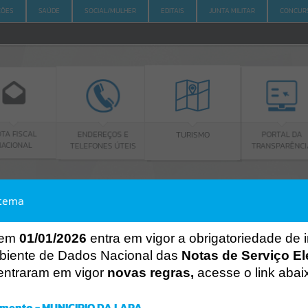
ÇÕES
SAÚDE
SOCIAL/MULHER
EDITAIS
JUNTA MILITAR
CONCUR
L
S
ENDEREÇOS E
PORTAL DA
TURISMO
TELEFONES ÚTEIS
TRANSPARÊNCIA
stema
ACESSO À INFORMAÇÃO
A
A
-
A
+
ACESSO À INFORMAÇÃO
 em
01/01/2026
entra em vigor a obrigatoriedade de 
biente de Dados Nacional das
Notas de Serviço El
Por favor, aguarde...
entraram em vigor
novas regras,
acesse o link abai
Erro
SISTEMA
mento - MUNICIPIO DA LAPA