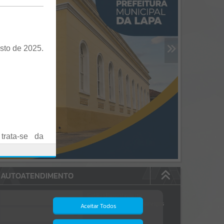
sto de 2025.
trata-se da
es em Praça
AUTOATENDIMENTO
o realizadas
Estão disponíveis no
autoatendimento
84
serviços
Aceitar Todos
dos quais...
.