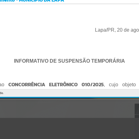
Gerenciamento do Sistema
CÓDIGO DA MENSAGEM:
EST-000040
Ocorreu um erro de script:
Uncaught SyntaxError: Unexpected token '('
https://lapa.atende.net/cidadao/pagina/static/bundle/wpo_index_2_
Lapa/PR, 20 de ago
base_l2_portal_editores_sync_872e5e97552bb8a2c7876705a257742
0.js?v=5c6c9a2c:47
Verificar Mais Detalhes
OK
INFORMATIVO DE SUSPENSÃO TEMPORÁRIA
CONCORRÊNCIA ELETRÔNICO 010/2025
 ao
, cujo objeto 
de empresa para Reforma e Adequação de Quadra de Esport
do.
Praça do Quebra-Potes
, informo:
o fica suspenso temporariamente
, tendo em vista que serã
o Edital.
te serão publicados o Edital retificado e a nova data da sessão