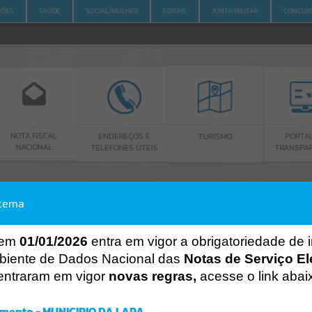
ÇÕES
SAÚDE
SOCIAL/MULHER
EDITAIS
JUNTA MILITAR
CONCUR
CAL
ENDEREÇOS E
PORTAL DA
TURISMO
L
TELEFONES ÚTEIS
TRANSPARÊNCIA
stema
ACESSO À INFORMAÇÃO
A
A
-
A
+
ACESSO À INFORMAÇÃO
 em
01/01/2026
entra em vigor a obrigatoriedade de 
biente de Dados Nacional das
Notas de Serviço El
Por favor, aguarde...
entraram em vigor
novas regras,
acesse o link abai
Erro
SISTEMA
mento - MUNICIPIO DA LAPA