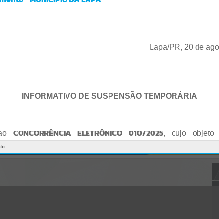
Gerenciamento do Sistema
CÓDIGO DA MENSAGEM:
EST-000040
Ocorreu um erro de script:
Uncaught SyntaxError: Unexpected token '('
https://lapa.atende.net/cidadao/pagina/static/bundle/wpo_index_2_
Lapa/PR, 20 de ago
base_l2_portal_editores_sync_872e5e97552bb8a2c7876705a257742
0.js?v=5c6c9a2c:47
Verificar Mais Detalhes
OK
INFORMATIVO DE SUSPENSÃO TEMPORÁRIA
CONCORRÊNCIA ELETRÔNICO 010/2025
 ao
, cujo objeto 
de empresa para Reforma e Adequação de Quadra de Esport
do.
Praça do Quebra-Potes
, informo:
o fica suspenso temporariamente
, tendo em vista que serã
o Edital.
te serão publicados o Edital retificado e a nova data da sessão