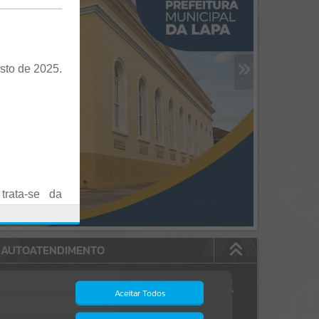
sto de 2025.
trata-se da
es em Praça
AUTOATENDIMENTO
o realizadas
Estão disponíveis no
autoatendimento
84
serviços
Aceitar Todos
dos quais...
.