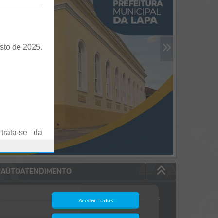
sto de 2025.
trata-se da
es em Praça
AUTOATENDIMENTO
o realizadas
Estão disponíveis no
autoatendimento
84
serviços
Aceitar Todos
dos quais...
.