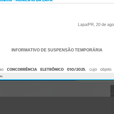
Gerenciamento do Sistema
CÓDIGO DA MENSAGEM:
EST-000040
Ocorreu um erro de script:
Uncaught SyntaxError: Unexpected token '('
https://lapa.atende.net/cidadao/pagina/static/bundle/wpo_index_2_
Lapa/PR, 20 de ago
base_l2_portal_editores_sync_872e5e97552bb8a2c7876705a257742
0.js?v=5c6c9a2c:47
Verificar Mais Detalhes
OK
INFORMATIVO DE SUSPENSÃO TEMPORÁRIA
CONCORRÊNCIA ELETRÔNICO 010/2025
 ao
, cujo objeto 
de empresa para Reforma e Adequação de Quadra de Esport
do.
Praça do Quebra-Potes
, informo:
o fica suspenso temporariamente
, tendo em vista que serã
o Edital.
te serão publicados o Edital retificado e a nova data da sessão