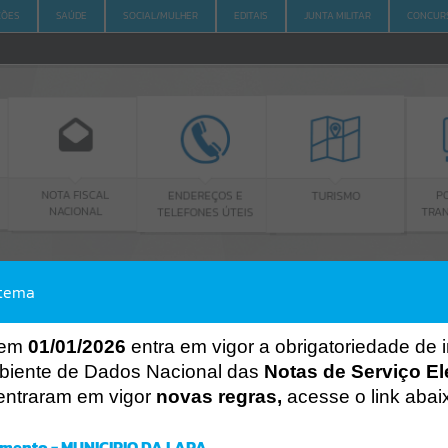
ÇÕES
SAÚDE
SOCIAL/MULHER
EDITAIS
JUNTA MILITAR
CONCUR
SCAL
ENDEREÇOS E
PORTAL DA
TURISMO
AL
TELEFONES ÚTEIS
TRANSPARÊNCIA
stema
ACESSO À INFORMAÇÃO
A
A
-
A
+
ACESSO À INFORMAÇÃO
 em
01/01/2026
entra em vigor a obrigatoriedade de 
biente de Dados Nacional das
Notas de Serviço El
Por favor, aguarde...
entraram em vigor
novas regras,
acesse o link abai
Erro
SISTEMA
mento - MUNICIPIO DA LAPA