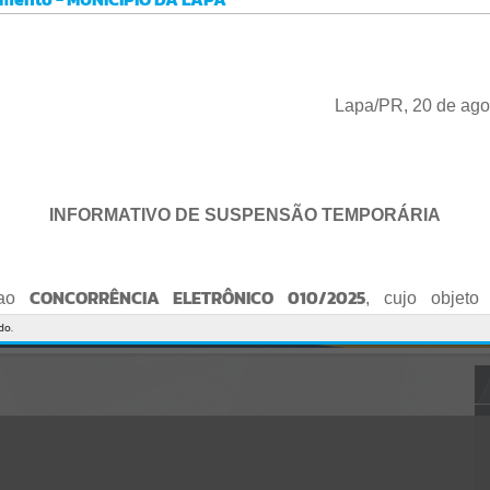
Gerenciamento do Sistema
CÓDIGO DA MENSAGEM:
EST-000040
Ocorreu um erro de script:
Uncaught SyntaxError: Unexpected token '('
https://lapa.atende.net/cidadao/pagina/static/bundle/wpo_index_2_
Lapa/PR, 20 de ago
base_l2_portal_editores_sync_872e5e97552bb8a2c7876705a257742
0.js?v=5c6c9a2c:47
Verificar Mais Detalhes
OK
INFORMATIVO DE SUSPENSÃO TEMPORÁRIA
CONCORRÊNCIA ELETRÔNICO 010/2025
 ao
, cujo objeto 
de empresa para Reforma e Adequação de Quadra de Esport
do.
Praça do Quebra-Potes
, informo:
o fica suspenso temporariamente
, tendo em vista que serã
o Edital.
te serão publicados o Edital retificado e a nova data da sessão