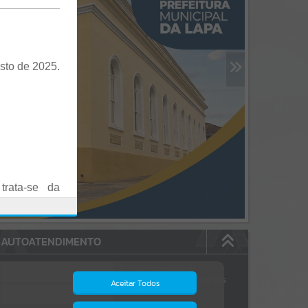
sto de 2025.
trata-se da
es em Praça
AUTOATENDIMENTO
o realizadas
Estão disponíveis no
autoatendimento
84
serviços
Aceitar Todos
dos quais...
.