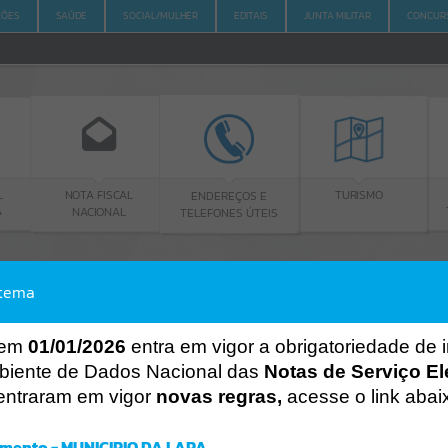
ÇÕES
SAÚDE
SOCIAL/MULHER
EDITAIS
JUNTA MILITAR
CONCUR
TA FISCAL
ENDEREÇOS E
PORTAL DA
TURISMO
ACIONAL
TELEFONES ÚTEIS
TRANSPARÊNCI
stema
ACESSO À INFORMAÇÃO
A
A
-
A
+
ACESSO À INFORMAÇÃO
 em
01/01/2026
entra em vigor a obrigatoriedade de 
biente de Dados Nacional das
Notas de Serviço El
Por favor, aguarde...
entraram em vigor
novas regras,
acesse o link abai
Erro
SISTEMA
mento - MUNICIPIO DA LAPA