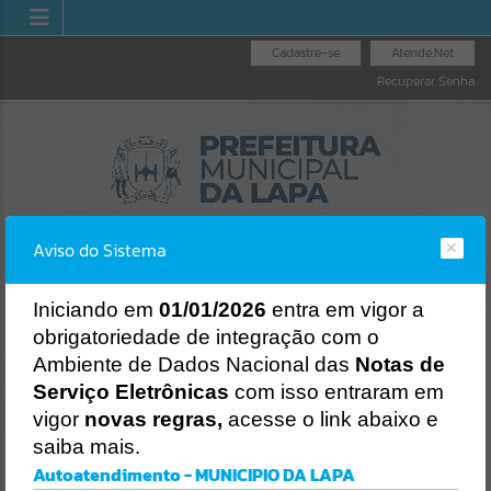
Cadastre-se
Atende.Net
Recuperar Senha
Aviso do Sistema
I
niciando em
01/01/2026
entra em vigor a
obrigatoriedade de integração com o
RAL
LICITAÇÕES
NOTA FISCAL
NOTA FISCAL
Ambiente de Dados Nacional das
Notas de
O
NACIONAL
ELETRÔNICA
Erro
Serviço Eletrônicas
com isso entraram em
SISTEMA
vigor
novas regras,
acesse o link abaixo e
Gerenciamento do Sistema
saiba mais.
CÓDIGO DA MENSAGEM:
EST-000040
Autoatendimento - MUNICIPIO DA LAPA
Ocorreu um erro de script: