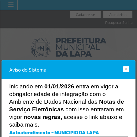
Cadastre-se
Atende.Net
Recuperar Senha
Aviso do Sistema
I
niciando em
01/01/2026
entra em vigor a
obrigatoriedade de integração com o
OUVIDORIA GERAL
NOTA FISCAL
LICITAÇÕES
Ambiente de Dados Nacional das
Notas de
DO MUNICÍPIO
ELETRÔNICA
Erro
Serviço Eletrônicas
com isso entraram em
SISTEMA
vigor
novas regras,
acesse o link abaixo e
Gerenciamento do Sistema
saiba mais.
CÓDIGO DA MENSAGEM:
EST-000040
Autoatendimento - MUNICIPIO DA LAPA
Ocorreu um erro de script: