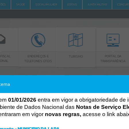
ÇÕES
SAÚDE
SOCIAL/MULHER
EDITAIS
JUNTA MILITAR
CONCUR
AL
S
ENDEREÇOS E
PORTAL DA
TURISMO
TELEFONES ÚTEIS
TRANSPARÊNCIA
stema
ACESSO À INFORMAÇÃO
A
A
-
A
+
ACESSO À INFORMAÇÃO
 em
01/01/2026
entra em vigor a obrigatoriedade de 
biente de Dados Nacional das
Notas de Serviço El
Por favor, aguarde...
entraram em vigor
novas regras,
acesse o link abai
Erro
SISTEMA
mento - MUNICIPIO DA LAPA