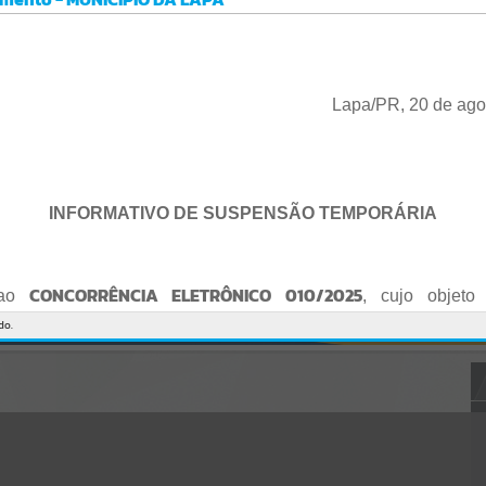
Gerenciamento do Sistema
CÓDIGO DA MENSAGEM:
EST-000040
Ocorreu um erro de script:
Uncaught SyntaxError: Unexpected token '('
https://lapa.atende.net/cidadao/pagina/static/bundle/wpo_index_2_
Lapa/PR, 20 de ago
base_l2_portal_editores_sync_872e5e97552bb8a2c7876705a257742
0.js?v=5c6c9a2c:47
Verificar Mais Detalhes
OK
INFORMATIVO DE SUSPENSÃO TEMPORÁRIA
CONCORRÊNCIA ELETRÔNICO 010/2025
 ao
, cujo objeto 
de empresa para Reforma e Adequação de Quadra de Esport
do.
Praça do Quebra-Potes
, informo:
o fica suspenso temporariamente
, tendo em vista que serã
o Edital.
te serão publicados o Edital retificado e a nova data da sessão