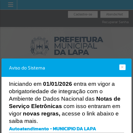
Cadastre-se
Atende.Net
Recuperar Senha
Aviso do Sistema
I
niciando em
01/01/2026
entra em vigor a
obrigatoriedade de integração com o
LICITAÇÕES
NOTA FISCAL
NOTA FISCAL
Ambiente de Dados Nacional das
Notas de
NACIONAL
ELETRÔNICA
Erro
Serviço Eletrônicas
com isso entraram em
SISTEMA
vigor
novas regras,
acesse o link abaixo e
Gerenciamento do Sistema
saiba mais.
CÓDIGO DA MENSAGEM:
EST-000040
Autoatendimento - MUNICIPIO DA LAPA
Ocorreu um erro de script: