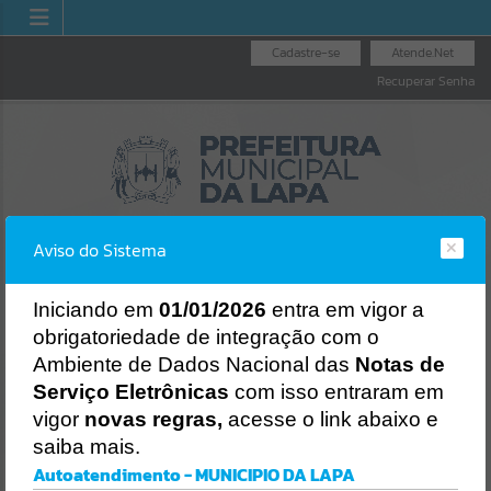
Cadastre-se
Atende.Net
Recuperar Senha
Aviso do Sistema
I
niciando em
01/01/2026
entra em vigor a
obrigatoriedade de integração com o
LICITAÇÕES
NOTA FISCAL
NOTA FISCAL
Ambiente de Dados Nacional das
Notas de
NACIONAL
ELETRÔNICA
Erro
Serviço Eletrônicas
com isso entraram em
SISTEMA
vigor
novas regras,
acesse o link abaixo e
Gerenciamento do Sistema
saiba mais.
CÓDIGO DA MENSAGEM:
EST-000040
Autoatendimento - MUNICIPIO DA LAPA
Ocorreu um erro de script: