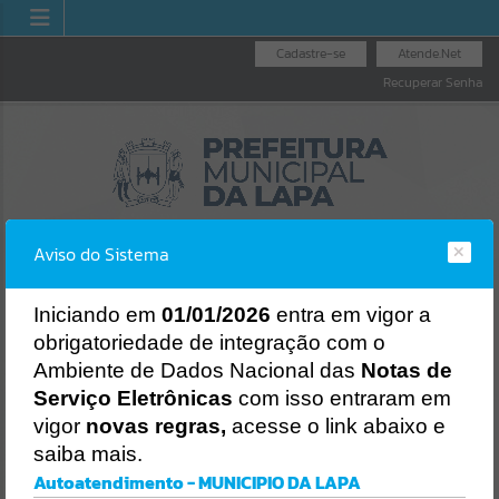
Cadastre-se
Atende.Net
Recuperar Senha
Aviso do Sistema
I
niciando em
01/01/2026
entra em vigor a
obrigatoriedade de integração com o
RAL
LICITAÇÕES
NOTA FISCAL
NOTA FISCAL
Ambiente de Dados Nacional das
Notas de
O
NACIONAL
ELETRÔNICA
Erro
Serviço Eletrônicas
com isso entraram em
SISTEMA
vigor
novas regras,
acesse o link abaixo e
Gerenciamento do Sistema
saiba mais.
CÓDIGO DA MENSAGEM:
EST-000040
Autoatendimento - MUNICIPIO DA LAPA
Ocorreu um erro de script: