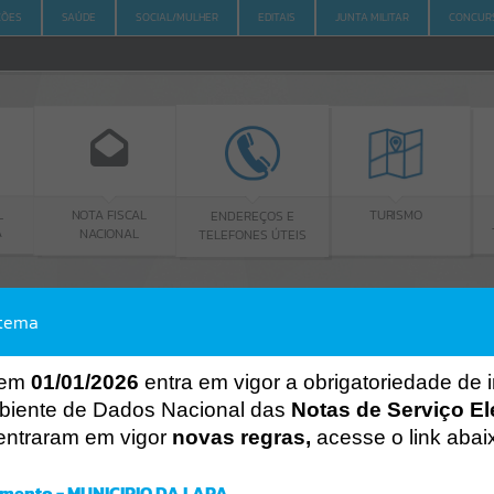
ÇÕES
SAÚDE
SOCIAL/MULHER
EDITAIS
JUNTA MILITAR
CONCUR
OTA FISCAL
ENDEREÇOS E
PORTAL DA
TURISMO
NACIONAL
TELEFONES ÚTEIS
TRANSPARÊNC
stema
ACESSO À INFORMAÇÃO
A
A
-
A
+
ACESSO À INFORMAÇÃO
 em
01/01/2026
entra em vigor a obrigatoriedade de 
biente de Dados Nacional das
Notas de Serviço El
Por favor, aguarde...
entraram em vigor
novas regras,
acesse o link abai
Erro
SISTEMA
mento - MUNICIPIO DA LAPA