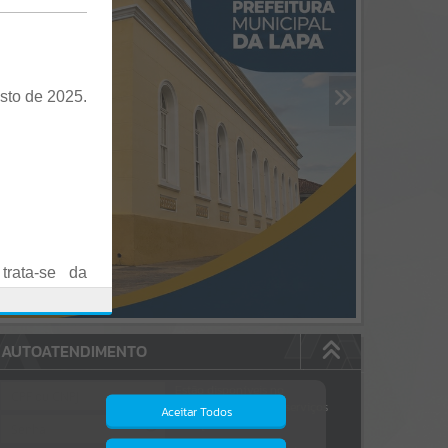
sto de 2025.
trata-se da
es em Praça
AUTOATENDIMENTO
o realizadas
Estão disponíveis no
autoatendimento
84
serviços
Aceitar Todos
dos quais...
.