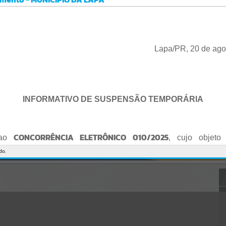
Gerenciamento do Sistema
CÓDIGO DA MENSAGEM:
EST-000040
Ocorreu um erro de script:
Uncaught SyntaxError: Unexpected token '('
https://lapa.atende.net/cidadao/pagina/static/bundle/wpo_index_2_
Lapa/PR, 20 de ago
base_l2_portal_editores_sync_872e5e97552bb8a2c7876705a257742
0.js?v=5c6c9a2c:47
Verificar Mais Detalhes
OK
INFORMATIVO DE SUSPENSÃO TEMPORÁRIA
CONCORRÊNCIA ELETRÔNICO 010/2025
 ao
, cujo objeto 
de empresa para Reforma e Adequação de Quadra de Esport
do.
Praça do Quebra-Potes
, informo:
o fica suspenso temporariamente
, tendo em vista que serã
o Edital.
te serão publicados o Edital retificado e a nova data da sessão