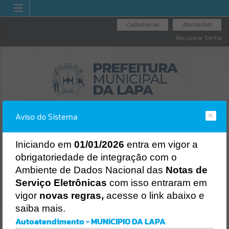
Cadastre-se
Atende.Net
Recuperar Senha
Aviso do Sistema
I
niciando em
01/01/2026
entra em vigor a
obrigatoriedade de integração com o
UVIDORIA GERAL
NOTA
LICITAÇÕES
NOTA FISCAL
Ambiente de Dados Nacional das
Notas de
DO MUNICÍPIO
NA
ELETRÔNICA
Erro
Serviço Eletrônicas
com isso entraram em
SISTEMA
vigor
novas regras,
acesse o link abaixo e
Gerenciamento do Sistema
saiba mais.
CÓDIGO DA MENSAGEM:
EST-000040
Autoatendimento - MUNICIPIO DA LAPA
Ocorreu um erro de script: