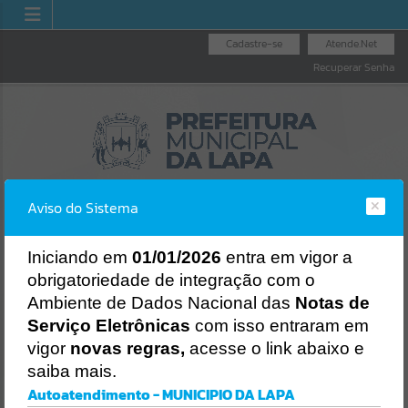
Cadastre-se
Atende.Net
Recuperar Senha
Aviso do Sistema
I
niciando em
01/01/2026
entra em vigor a
obrigatoriedade de integração com o
OUVIDORIA GERAL
NOTA FISCAL
LICITAÇÕES
Ambiente de Dados Nacional das
Notas de
DO MUNICÍPIO
ELETRÔNICA
Erro
Serviço Eletrônicas
com isso entraram em
SISTEMA
vigor
novas regras,
acesse o link abaixo e
Gerenciamento do Sistema
saiba mais.
CÓDIGO DA MENSAGEM:
EST-000040
Autoatendimento - MUNICIPIO DA LAPA
Ocorreu um erro de script: