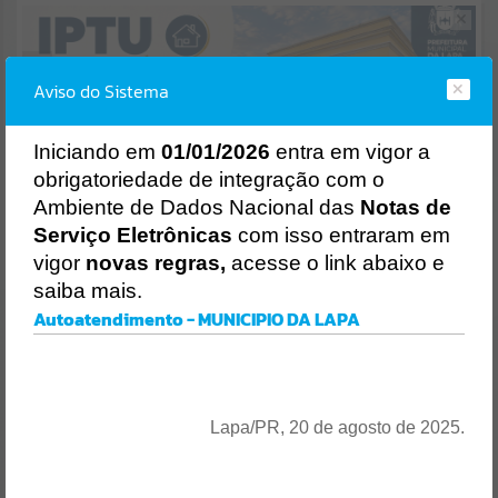
Resultados para
""
Aviso do Sistema
Portais
Por favor, aguarde...
I
niciando em
01/01/2026
entra em vigor a
obrigatoriedade de integração com o
NOTÍCIAS
Ambiente de Dados Nacional das
Notas de
AUTOATENDIMENTO
Por favor, aguarde...
Serviço Eletrônicas
com isso entraram em
vigor
novas regras,
acesse o link abaixo e
saiba mais.
SUBPORTAIS
Autoatendimento - MUNICIPIO DA LAPA
Entrar
Por favor, aguarde...
OU
SERVIÇOS
Cadastre-se
|
Recuperar Senha
Lapa/PR, 20 de agosto de 2025.
ACESSAR SEM LOGIN
Por favor, aguarde...