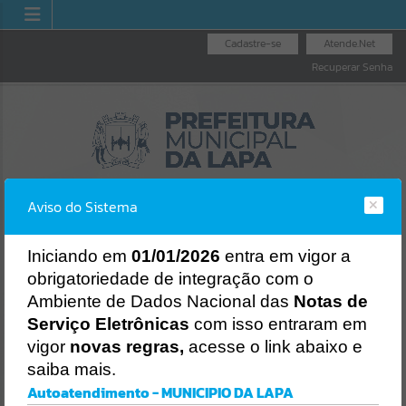
Cadastre-se
Atende.Net
Recuperar Senha
Aviso do Sistema
I
niciando em
01/01/2026
entra em vigor a
obrigatoriedade de integração com o
DORIA GERAL
NOTA FI
LICITAÇÕES
NOTA FISCAL
Ambiente de Dados Nacional das
Notas de
 MUNICÍPIO
NACIO
ELETRÔNICA
Erro
Serviço Eletrônicas
com isso entraram em
SISTEMA
vigor
novas regras,
acesse o link abaixo e
Gerenciamento do Sistema
saiba mais.
CÓDIGO DA MENSAGEM:
EST-000040
Autoatendimento - MUNICIPIO DA LAPA
Ocorreu um erro de script: